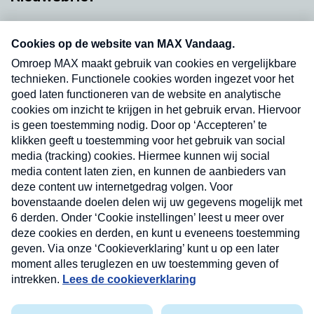
Neem hier een gratis abonnement op onze
nieuwsbrief. Elke vrijdag- en dinsdagochtend in
uw mailbox.
Verzend
Nieuwsbrief
Neem hier een gratis abonnement op onze
nieuwsbrief. Elke vrijdag- en dinsdagochtend in uw
mailbox.
Contact
Algemene voorwaarden
Privacyverklaring
Cookieverklaring