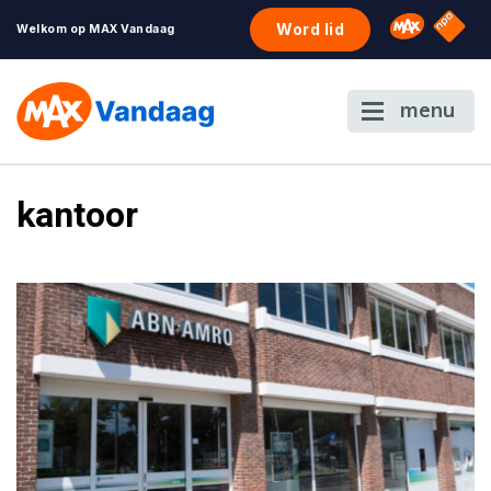
NPO S
Omroep 
Word lid
Welkom op MAX Vandaag
menu
kantoor