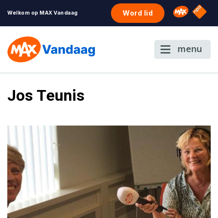
NPO S
Omroep 
Word lid
Welkom op MAX Vandaag
menu
Jos Teunis