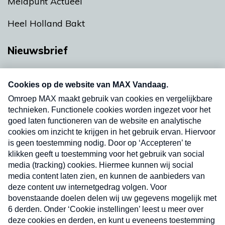
Meldpunt Actueel
Heel Holland Bakt
Nieuwsbrief
Neem hier een gratis abonnement op onze
nieuwsbrief. Elke vrijdag- en dinsdagochtend in
uw mailbox.
Verzend
Nieuwsbrief