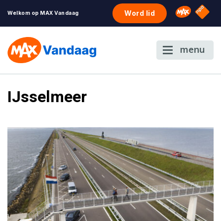
NPO S
Omroep 
Word lid
Welkom op MAX Vandaag
menu
IJsselmeer