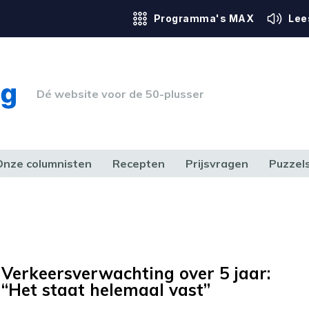
Programma's MAX
Lee
Dé website voor de 50-plusser
Onze columnisten
Recepten
Prijsvragen
Puzzel
ERK & RECHT
GEZONDHEID & SPORT
HUIS, TUIN & HOBBY
MEDIA & 
Verkeersverwachting over 5 jaar:
“Het staat helemaal vast”