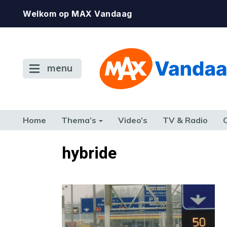
Welkom op MAX Vandaag
menu
Home
Thema’s
Video’s
TV & Radio
CONSUMENT
ETEN & DRINKEN
FAMILIE & RELATIE
GELD, W
hybride
TERUG NAAR TOEN