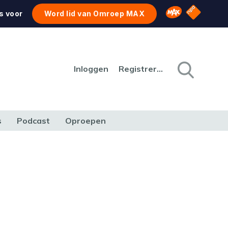
NPO Star
Omroep MAX
s voor
Word lid van Omroep MAX
Inloggen
Registreren
s
Podcast
Oproepen
CULTUUR
NATUUR & MILIEU
REIZEN & VERKEER