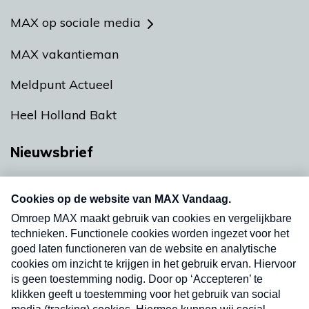
MAX op sociale media
MAX vakantieman
Meldpunt Actueel
Heel Holland Bakt
Nieuwsbrief
Neem hier een gratis abonnement op onze
nieuwsbrief. Elke vrijdag- en dinsdagochtend in
uw mailbox.
Verzend