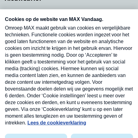
Neem hier een gratis abonnement op onze
nieuwsbrief. Elke vrijdag- en dinsdagochtend in
uw mailbox.
Verzend
Nieuwsbrief
Neem hier een gratis abonnement op onze
nieuwsbrief. Elke vrijdag- en dinsdagochtend in uw
mailbox.
Contact
Algemene voorwaarden
Privacyverklaring
Cookieverklaring