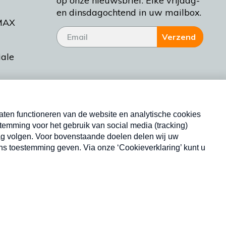
op onze nieuwsbrief. Elke vrijdag-
en dinsdagochtend in uw mailbox.
MAX
Verzend
iale
tieman
ctueel
Nieuwsbrief
d Bakt
Neem hier een gratis abonnement op onze
nieuwsbrief. Elke vrijdag- en dinsdagochtend in uw
mailbox.
Copyright © 2026 MAX Vandaag -
Omroep MAX
privacyverklaring