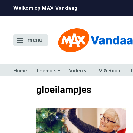
Welkom op MAX Vandaag
menu
Home
Thema’s
Video’s
TV & Radio
CONSUMENT
ETEN & DRINKEN
FAMILIE & RELATIE
GELD, W
gloeilampjes
TERUG NAAR TOEN