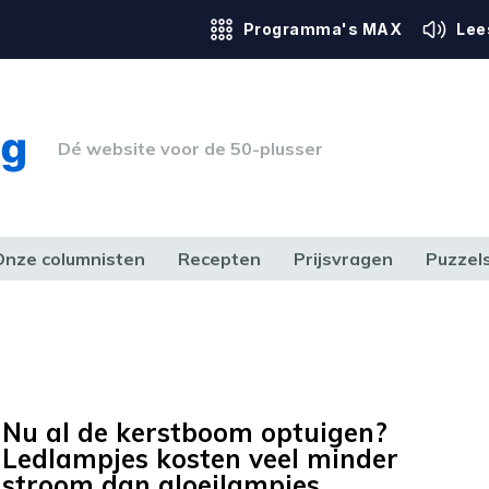
Programma's MAX
Lee
Dé website voor de 50-plusser
Onze columnisten
Recepten
Prijsvragen
Puzzel
ERK & RECHT
GEZONDHEID & SPORT
HUIS, TUIN & HOBBY
MEDIA & 
Nu al de kerstboom optuigen?
Ledlampjes kosten veel minder
stroom dan gloeilampjes