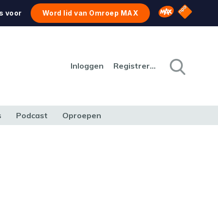
NPO Star
Omroep MAX
s voor
Word lid van Omroep MAX
Inloggen
Registreren
s
Podcast
Oproepen
CULTUUR
NATUUR & MILIEU
REIZEN & VERKEER