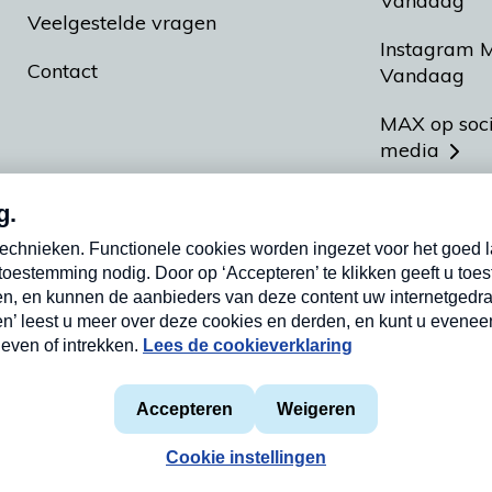
Vandaag
Veelgestelde vragen
Instagram 
Contact
Vandaag
MAX op soc
media
MAX vakan
Meldpunt A
Heel Hollan
aarden
Privacyverklaring
Cookieverklaring