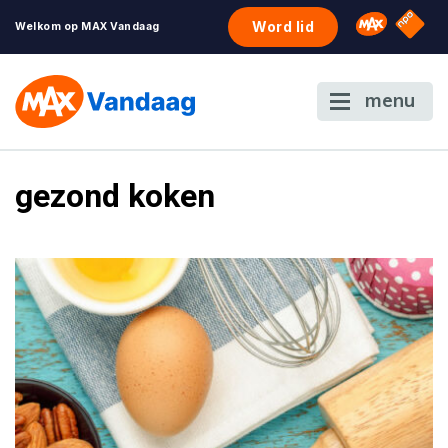
NPO S
Omroep 
Word lid
Welkom op MAX Vandaag
menu
gezond koken