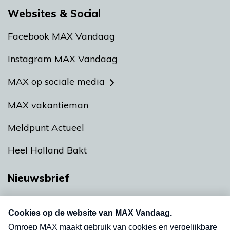
Websites & Social
Facebook MAX Vandaag
Instagram MAX Vandaag
MAX op sociale media
MAX vakantieman
Meldpunt Actueel
Heel Holland Bakt
Nieuwsbrief
Neem hier een gratis abonnement op onze
nieuwsbrief. Elke vrijdag- en dinsdagochtend in
uw mailbox.