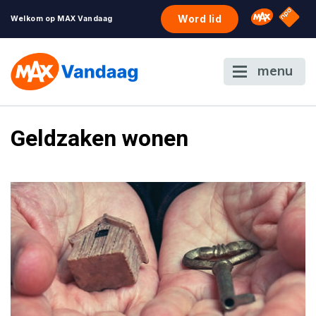
NPO S
Omroep 
Word lid
Welkom op MAX Vandaag
menu
Geldzaken wonen