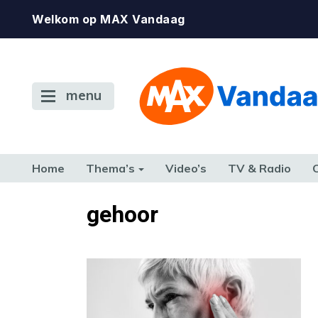
Welkom op MAX Vandaag
menu
Home
Thema’s
Video’s
TV & Radio
CONSUMENT
ETEN & DRINKEN
FAMILIE & RELATIE
GELD, W
gehoor
TERUG NAAR TOEN