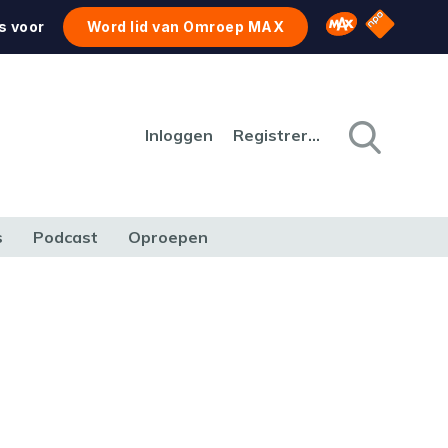
NPO Star
Omroep MAX
s voor
Word lid van Omroep MAX
Inloggen
Registreren
s
Podcast
Oproepen
CULTUUR
NATUUR & MILIEU
REIZEN & VERKEER