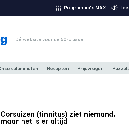
Programma's MAX
Lee
Dé website voor de 50-plusser
Onze columnisten
Recepten
Prijsvragen
Puzzel
ERK & RECHT
GEZONDHEID & SPORT
HUIS, TUIN & HOBBY
MEDIA & 
Oorsuizen (tinnitus) ziet niemand,
maar het is er altijd