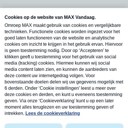
Neem hier een gratis abonnement op onze
nieuwsbrief. Elke vrijdag- en dinsdagochtend in
uw mailbox.
Verzend
Nieuwsbrief
Neem hier een gratis abonnement op onze
nieuwsbrief. Elke vrijdag- en dinsdagochtend in uw
mailbox.
Contact
Algemene voorwaarden
Privacyverklaring
Cookieverklaring