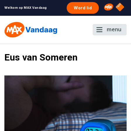
NPO S
Omroep 
Word lid
Welkom op MAX Vandaag
menu
Eus van Someren