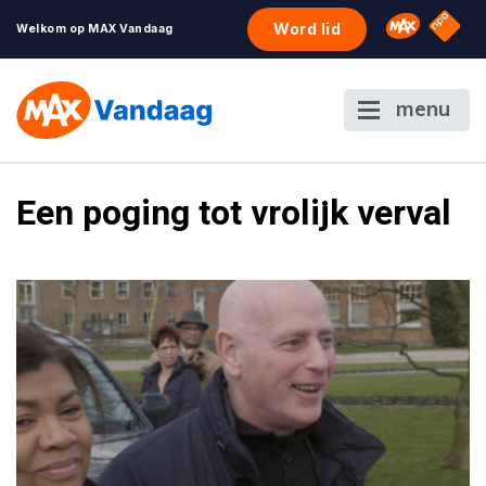
NPO S
Omroep 
Word lid
Welkom op MAX Vandaag
menu
Een poging tot vrolijk verval