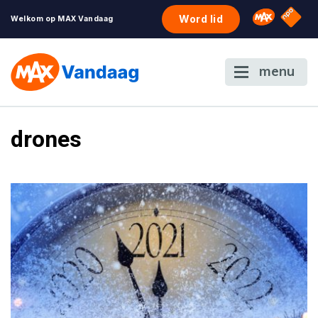
NPO S
Omroep 
Word lid
Welkom op MAX Vandaag
menu
drones