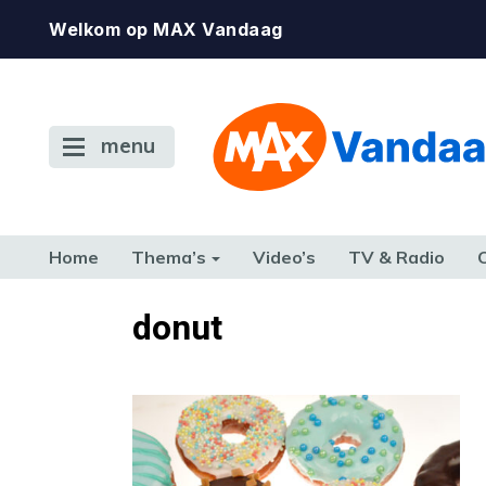
Welkom op MAX Vandaag
menu
Home
Thema’s
Video’s
TV & Radio
CONSUMENT
ETEN & DRINKEN
FAMILIE & RELATIE
GELD, W
donut
TERUG NAAR TOEN