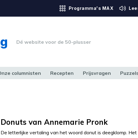
Programma's MAX
Lee
Dé website voor de 50-plusser
Onze columnisten
Recepten
Prijsvragen
Puzzel
ERK & RECHT
GEZONDHEID & SPORT
HUIS, TUIN & HOBBY
MEDIA & 
Donuts van Annemarie Pronk
De letterlijke vertaling van het woord donut is deegklomp. Het