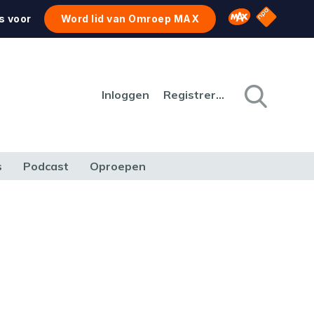
NPO Star
Omroep MAX
s voor
Word lid van Omroep MAX
Inloggen
Registreren
s
Podcast
Oproepen
CULTUUR
NATUUR & MILIEU
REIZEN & VERKEER