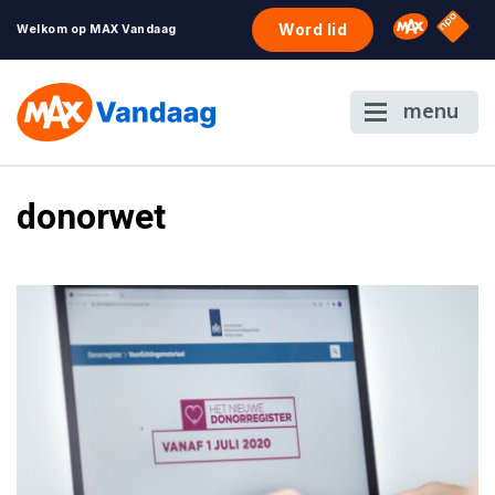
NPO S
Omroep 
Word lid
Welkom op MAX Vandaag
menu
donorwet