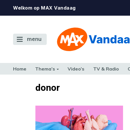
Welkom op MAX Vandaag
menu
Home
Thema’s
Video’s
TV & Radio
CONSUMENT
ETEN & DRINKEN
FAMILIE & RELATIE
GELD, W
donor
TERUG NAAR TOEN