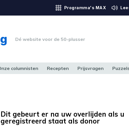
Programma's MAX
Lee
Dé website voor de 50-plusser
Onze columnisten
Recepten
Prijsvragen
Puzzel
ERK & RECHT
GEZONDHEID & SPORT
HUIS, TUIN & HOBBY
MEDIA & 
Dit gebeurt er na uw overlijden als u
geregistreerd staat als donor