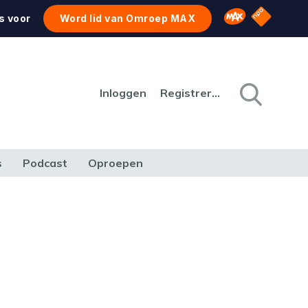
NPO Star
Omroep MAX
s voor
Word lid van Omroep MAX
Inloggen
Registreren
s
Podcast
Oproepen
CULTUUR
NATUUR & MILIEU
REIZEN & VERKEER