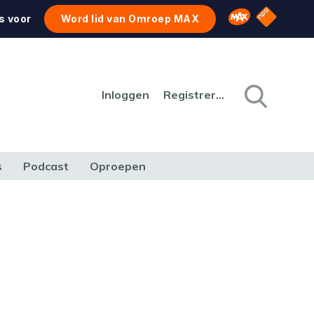
NPO Star
Omroep MAX
s voor
Word lid van Omroep MAX
Inloggen
Registreren
s
Podcast
Oproepen
CULTUUR
NATUUR & MILIEU
REIZEN & VERKEER