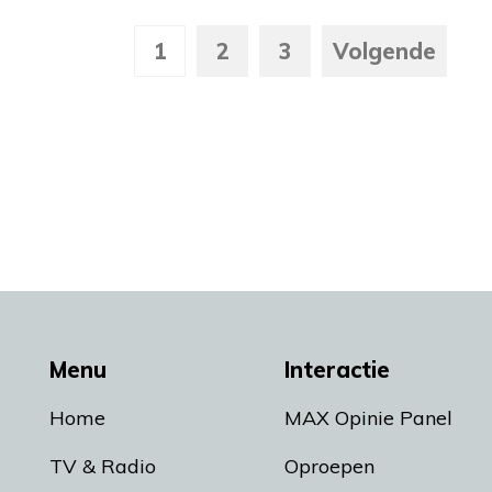
1
2
3
Volgende
Menu
Interactie
Home
MAX Opinie Panel
TV & Radio
Oproepen