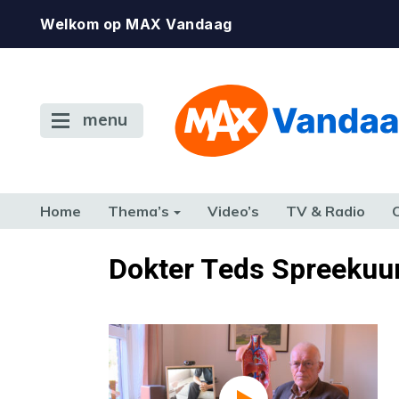
Welkom op MAX Vandaag
menu
Home
Thema’s
Video’s
TV & Radio
CONSUMENT
ETEN & DRINKEN
FAMILIE & RELATIE
GELD, W
Dokter Teds Spreekuu
TERUG NAAR TOEN