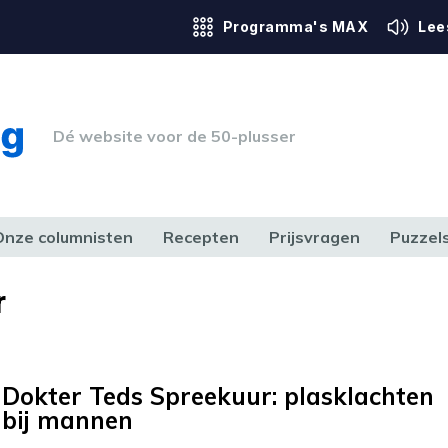
Programma's MAX
Lee
Dé website voor de 50-plusser
Onze columnisten
Recepten
Prijsvragen
Puzzel
ERK & RECHT
GEZONDHEID & SPORT
HUIS, TUIN & HOBBY
MEDIA & 
r
Dokter Teds Spreekuur: plasklachten
bij mannen