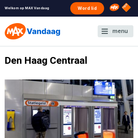
NPO S
Omroep 
Word lid
Welkom op MAX Vandaag
menu
Den Haag Centraal