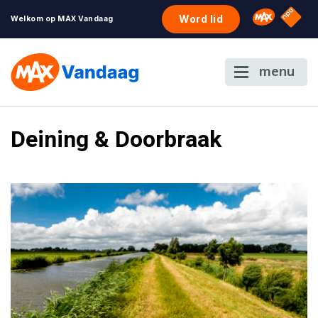
NPO S
Omroep 
Word lid
Welkom op MAX Vandaag
menu
Deining & Doorbraak