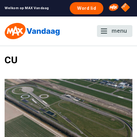
NPO S
Omroep 
Word lid
Welkom op MAX Vandaag
menu
CU