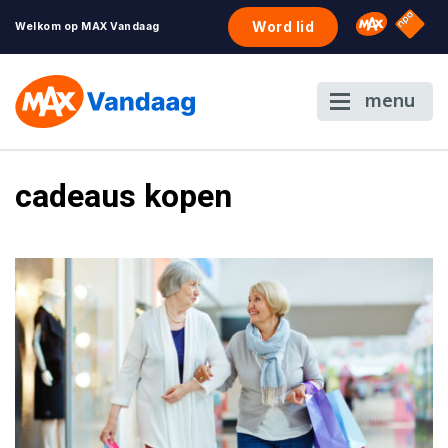
NPO S
Omroep 
Word lid
Welkom op MAX Vandaag
menu
cadeaus kopen