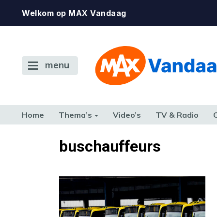
Welkom op MAX Vandaag
menu
Home
Thema’s
Video’s
TV & Radio
CONSUMENT
ETEN & DRINKEN
FAMILIE & RELATIE
GELD, W
buschauffeurs
TERUG NAAR TOEN