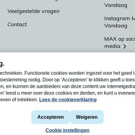
Vandaag
Veelgestelde vragen
Instagram 
Contact
Vandaag
MAX op soc
media
MAX vakan
Meldpunt A
Heel Hollan
aarden
Privacyverklaring
Cookieverklaring