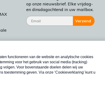
op onze nieuwsbrief. Elke vrijdag-
en dinsdagochtend in uw mailbox.
MAX
Verzend
iale
tieman
ctueel
Nieuwsbrief
d Bakt
Neem hier een gratis abonnement op onze
nieuwsbrief. Elke vrijdag- en dinsdagochtend in uw
mailbox.
Copyright © 2026 MAX Vandaag -
Omroep MAX
privacyverklaring