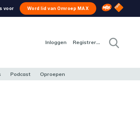
NPO Star
Omroep MAX
s voor
Word lid van Omroep MAX
Inloggen
Registreren
s
Podcast
Oproepen
CULTUUR
NATUUR & MILIEU
REIZEN & VERKEER