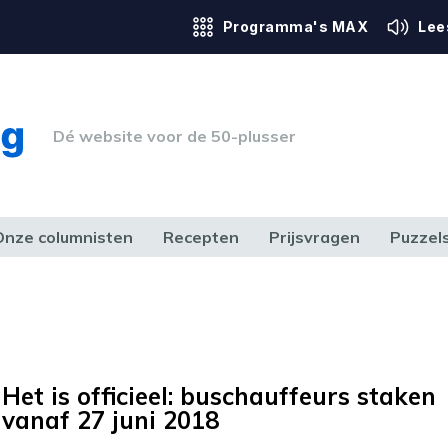
Programma's MAX
Lee
Dé website voor de 50-plusser
Onze columnisten
Recepten
Prijsvragen
Puzzel
ERK & RECHT
GEZONDHEID & SPORT
HUIS, TUIN & HOBBY
MEDIA & 
Het is officieel: buschauffeurs staken
vanaf 27 juni 2018