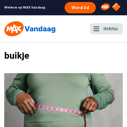
NPO S
Omroep 
Word lid
Welkom op MAX Vandaag
menu
buikje