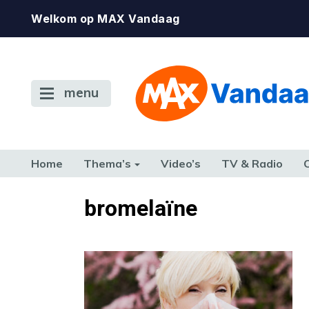
Welkom op MAX Vandaag
menu
Home
Thema’s
Video’s
TV & Radio
CONSUMENT
ETEN & DRINKEN
FAMILIE & RELATIE
GELD, W
bromelaïne
TERUG NAAR TOEN