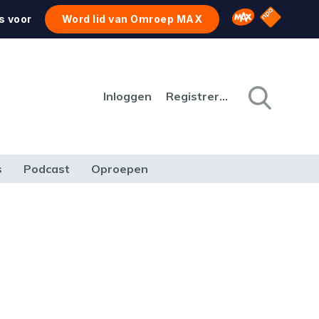
NPO Star
Omroep MAX
s voor
Word lid van Omroep MAX
Inloggen
Registreren
s
Podcast
Oproepen
CULTUUR
NATUUR & MILIEU
REIZEN & VERKEER