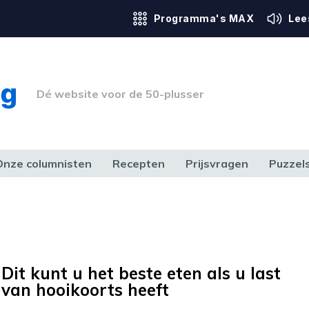
Programma's MAX
Lee
Dé website voor de 50-plusser
Onze columnisten
Recepten
Prijsvragen
Puzzel
ERK & RECHT
GEZONDHEID & SPORT
HUIS, TUIN & HOBBY
MEDIA & 
Dit kunt u het beste eten als u last
van hooikoorts heeft