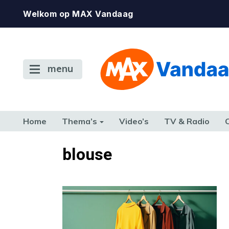
Welkom op MAX Vandaag
menu
Home
Thema’s
Video’s
TV & Radio
CONSUMENT
ETEN & DRINKEN
FAMILIE & RELATIE
GELD, W
blouse
TERUG NAAR TOEN