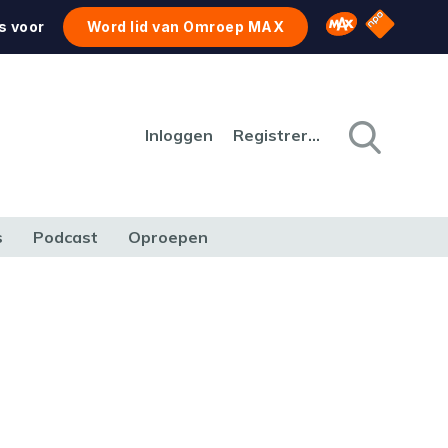
NPO Star
Omroep MAX
s voor
Word lid van Omroep MAX
Inloggen
Registreren
s
Podcast
Oproepen
CULTUUR
NATUUR & MILIEU
REIZEN & VERKEER