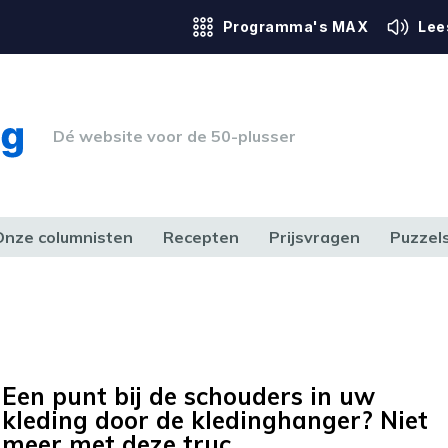
Programma's MAX
Lee
Dé website voor de 50-plusser
Onze columnisten
Recepten
Prijsvragen
Puzzel
ERK & RECHT
GEZONDHEID & SPORT
HUIS, TUIN & HOBBY
MEDIA & 
Een punt bij de schouders in uw
kleding door de kledinghanger? Niet
meer met deze truc