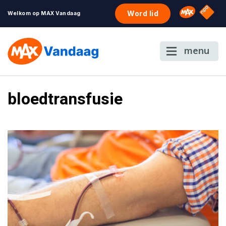
NPO S
Omroep 
Word lid
Welkom op MAX Vandaag
menu
bloedtransfusie