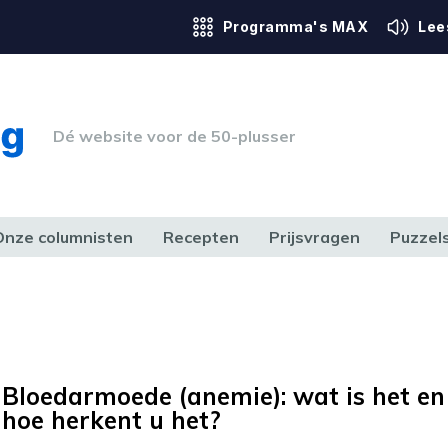
Programma's MAX
Lee
Dé website voor de 50-plusser
Onze columnisten
Recepten
Prijsvragen
Puzzel
ERK & RECHT
GEZONDHEID & SPORT
HUIS, TUIN & HOBBY
MEDIA & 
Bloedarmoede (anemie): wat is het en
hoe herkent u het?