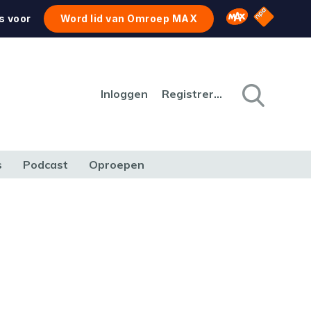
NPO Star
Omroep MAX
s voor
Word lid van Omroep MAX
Inloggen
Registreren
s
Podcast
Oproepen
CULTUUR
NATUUR & MILIEU
REIZEN & VERKEER