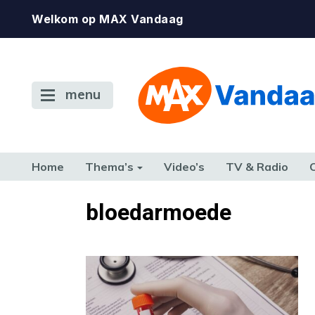
Welkom op MAX Vandaag
menu
Home
Thema’s
Video’s
TV & Radio
CONSUMENT
ETEN & DRINKEN
FAMILIE & RELATIE
GELD, W
bloedarmoede
TERUG NAAR TOEN