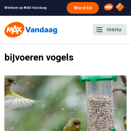
NPO S
Omroep 
Word lid
Welkom op MAX Vandaag
menu
bijvoeren vogels