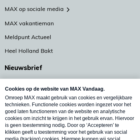
MAX op sociale media
MAX vakantieman
Meldpunt Actueel
Heel Holland Bakt
Nieuwsbrief
Neem hier een gratis abonnement op onze
nieuwsbrief. Elke vrijdag- en dinsdagochtend in
uw mailbox.
Verzend