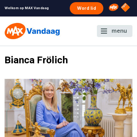
NPO S
Omroep 
Word lid
Welkom op MAX Vandaag
menu
Bianca Frölich