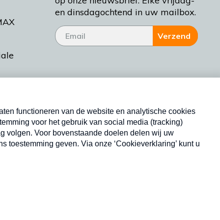
op onze nieuwsbrief. Elke vrijdag-
en dinsdagochtend in uw mailbox.
MAX
Verzend
iale
tieman
ctueel
Nieuwsbrief
d Bakt
Neem hier een gratis abonnement op onze
nieuwsbrief. Elke vrijdag- en dinsdagochtend in uw
mailbox.
Copyright © 2026 MAX Vandaag -
Omroep MAX
privacyverklaring