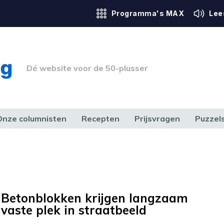
Programma's MAX
Lee
Dé website voor de 50-plusser
Onze columnisten
Recepten
Prijsvragen
Puzzel
ERK & RECHT
GEZONDHEID & SPORT
HUIS, TUIN & HOBBY
MEDIA & 
Betonblokken krijgen langzaam
vaste plek in straatbeeld