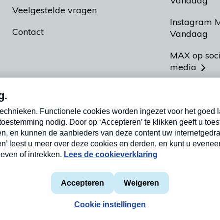
Vandaag
Veelgestelde vragen
Instagram 
Contact
Vandaag
MAX op soc
media
MAX vakan
Meldpunt A
Heel Hollan
aarden
Privacyverklaring
Cookieverklaring