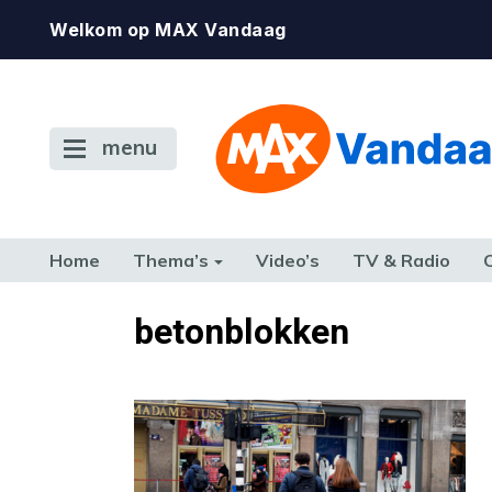
Welkom op MAX Vandaag
menu
Home
Thema’s
Video’s
TV & Radio
CONSUMENT
ETEN & DRINKEN
FAMILIE & RELATIE
GELD, W
betonblokken
TERUG NAAR TOEN