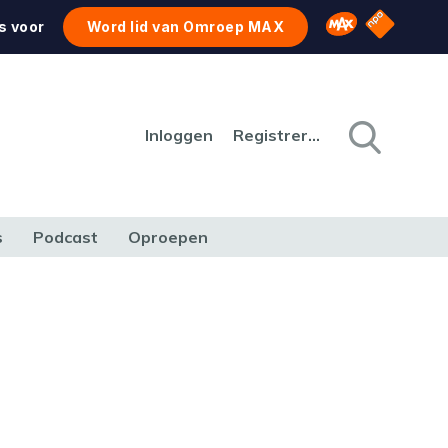
NPO Star
Omroep MAX
s voor
Word lid van Omroep MAX
Inloggen
Registreren
s
Podcast
Oproepen
CULTUUR
NATUUR & MILIEU
REIZEN & VERKEER