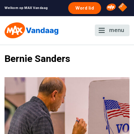
NPO S
Omroep 
Word lid
Welkom op MAX Vandaag
menu
Bernie Sanders