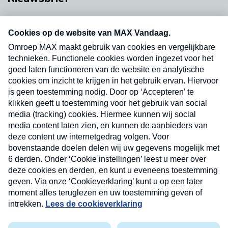
Neem hier een gratis abonnement op onze
nieuwsbrief. Elke vrijdag- en dinsdagochtend in
uw mailbox.
Verzend
Nieuwsbrief
Neem hier een gratis abonnement op onze
nieuwsbrief. Elke vrijdag- en dinsdagochtend in uw
mailbox.
Contact
Algemene voorwaarden
Privacyverklaring
Cookieverklaring