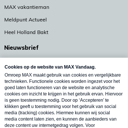
MAX vakantieman
Meldpunt Actueel
Heel Holland Bakt
Nieuwsbrief
Neem hier een gratis abonnement op onze
nieuwsbrief. Elke vrijdag- en dinsdagochtend in
uw mailbox.
Verzend