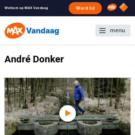
NPO S
Omroep 
Word lid
Welkom op MAX Vandaag
menu
André Donker