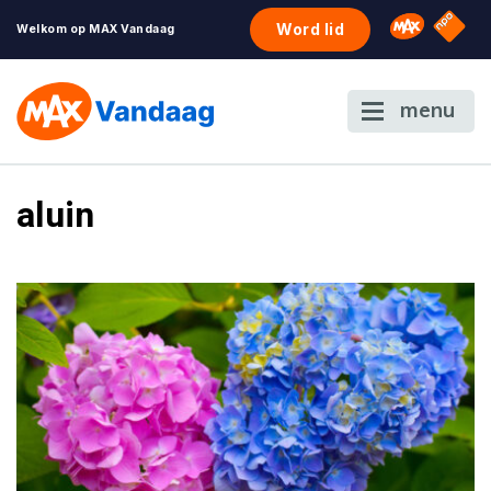
NPO S
Omroep 
Word lid
Welkom op MAX Vandaag
menu
aluin