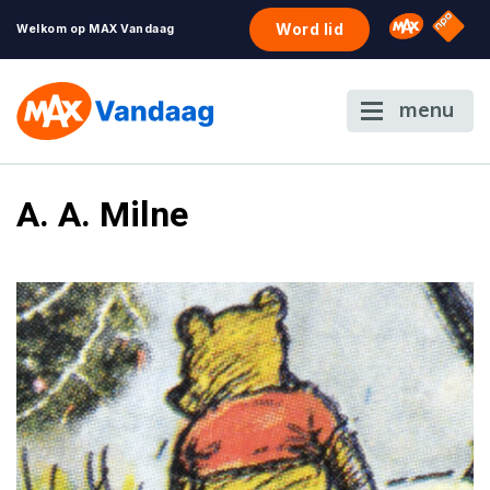
NPO S
Omroep 
Word lid
Welkom op MAX Vandaag
menu
A. A. Milne