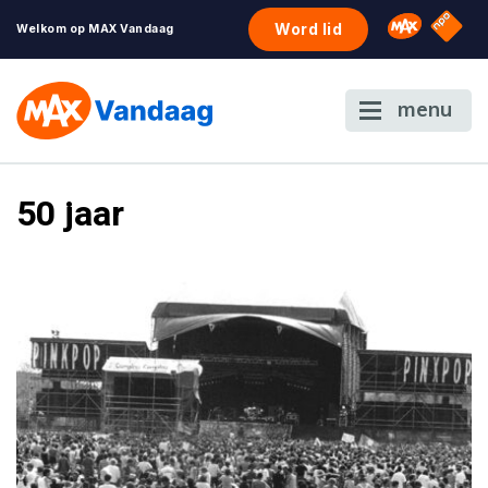
NPO S
Omroep 
Word lid
Welkom op MAX Vandaag
menu
50 jaar