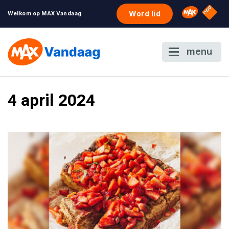
NPO S
Omroep 
Word lid
Welkom op MAX Vandaag
menu
4 april 2024