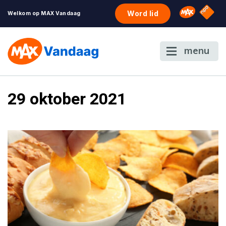
NPO S
Omroep 
Word lid
Welkom op MAX Vandaag
menu
29 oktober 2021