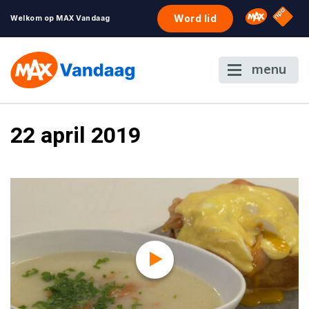
NPO S
Omroep 
Word lid
Welkom op MAX Vandaag
menu
22 april 2019