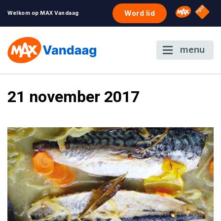
NPO S
Omroep 
Word lid
Welkom op MAX Vandaag
menu
21 november 2017