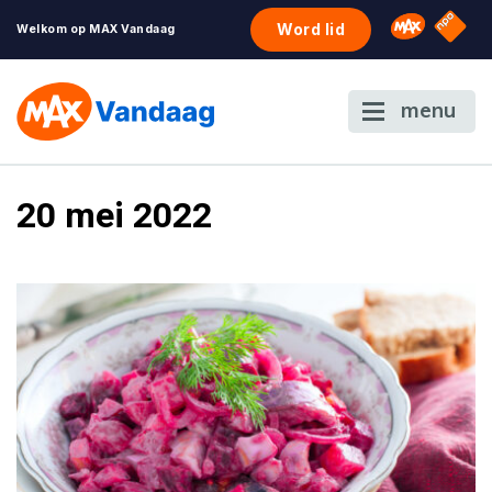
NPO S
Omroep 
Word lid
Welkom op MAX Vandaag
menu
20 mei 2022