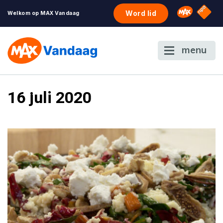
NPO S
Omroep 
Word lid
Welkom op MAX Vandaag
menu
16 juli 2020