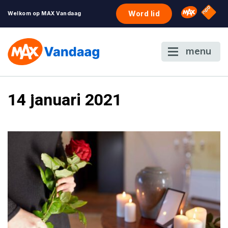
NPO S
Omroep 
Word lid
Welkom op MAX Vandaag
menu
14 januari 2021