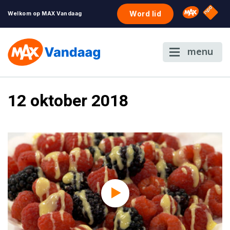
NPO S
Omroep 
Word lid
Welkom op MAX Vandaag
menu
12 oktober 2018