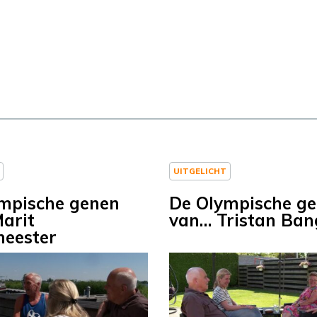
UITGELICHT
mpische genen
De Olympische g
arit
van… Tristan Ba
eester