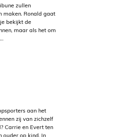
ribune zullen
en maken. Ronald gaat
tje bekijkt de
nnen, maar als het om
n…
opsporters aan het
nnen zij van zichzelf
? Carrie en Evert ten
 ouder op kind. In