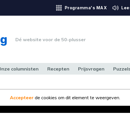
Programma's MAX
Lee
Dé website voor de 50-plusser
Onze columnisten
Recepten
Prijsvragen
Puzzel
ERK & RECHT
GEZONDHEID & SPORT
HUIS, TUIN & HOBBY
MEDIA & 
Accepteer
de cookies om dit element te weergeven.