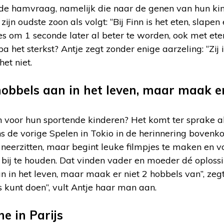
f de hamvraag, namelijk die naar de genen van hun ki
zijn oudste zoon als volgt: “Bij Finn is het eten, slapen 
les om 1 seconde later al beter te worden, ook met ete
pa het sterkst? Antje zegt zonder enige aarzeling: “Zij
het niet.
hobbels aan in het leven, maar maak e
en voor hun sportende kinderen? Het komt ter sprake a
s de vorige Spelen in Tokio in de herinnering bovenk
 neerzitten, maar begint leuke filmpjes te maken en 
bij te houden. Dat vinden vader en moeder dé oplossi
n in het leven, maar maak er niet 2 hobbels van”, zeg
 kunt doen”, vult Antje haar man aan.
ne in Parijs