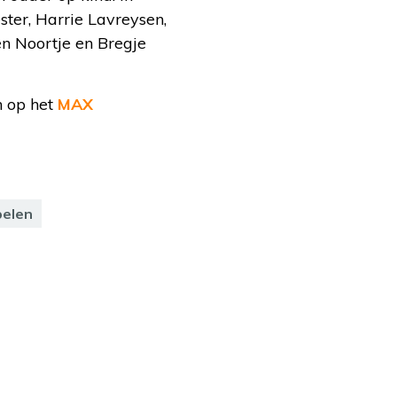
ter, Harrie Lavreysen,
en Noortje en Bregje
 op het
MAX
pelen