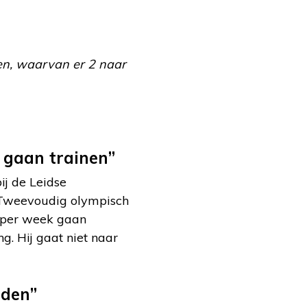
ien, waarvan er 2 naar
 gaan trainen”
ij de Leidse
. Tweevoudig olympisch
r per week gaan
ng. Hij gaat niet naar
rden”