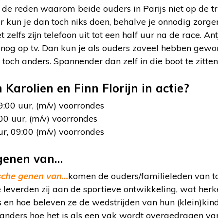
es de reden waarom beide ouders in Parijs niet op de t
r kun je dan toch niks doen, behalve je onnodig zorg
t zelfs zijn telefoon uit tot een half uur na de race. An
 nog op tv. Dan kun je als ouders zoveel hebben gewo
t toch anders. Spannender dan zelf in die boot te zitte
arolien en Finn Florijn in actie?
9:00 uur, (m/v) voorrondes
00 uur, (m/v) voorrondes
r, 09:00 (m/v) voorrondes
genen van…
sche genen van…
komen de ouders/familieleden van t
leverden zij aan de sportieve ontwikkeling, wat herke
s en hoe beleven ze de wedstrijden van hun (klein)kind
anders hoe het is als een vak wordt overgedragen van