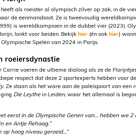
heeft als roeister al olympisch zilver op zak, in de vie
naar de eenmansboot. Ze is tweevoudig wereldkampio
999) is wereldkampioen in de dubbel vier (2023). Ol
orijn, lonkt voor beiden. Bekijk
hier
(én ook
hier
) wann
 Olympische Spelen van 2024 in Parijs.
n roeiersdynastie
 Carrie voeren de ultieme dialoog als ze de Florijntj
t diepe respect dat deze 2 sportexperts hebben voor dez
ty
. Ze staan als het ware aan de paleispoort van een r
niging
Die Leythe
in Leiden, waar het allemaal is begon
 het eerst in de Olympische Genen van… hebben we 2 
ijn en Antje Rehaag.”
n op hoog niveau geroeid…”