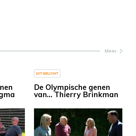
Meer
UITGELICHT
enen
De Olympische genen
ngma
van… Thierry Brinkman