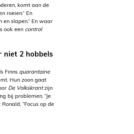
nderen, komt aan de
en roeien.” En
n en slapen.” En waar
 is ook een
control
r niet 2 hobbels
ls Finns
quarantaine
omt. Hun zoon gaat
voor
De Volkskrant
zijn
ng bij problemen. “Je
t Ronald. “Focus op de