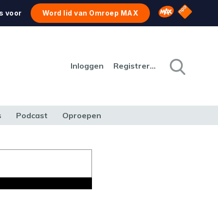
NPO Star
Omroep MAX
s voor
Word lid van Omroep MAX
Inloggen
Registreren
s
Podcast
Oproepen
CULTUUR
NATUUR & MILIEU
REIZEN & VERKEER