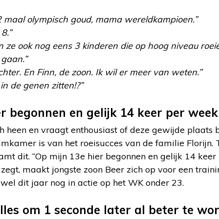
 2 maal olympisch goud, mama wereldkampioen.”
 8.”
n ze ook nog eens 3 kinderen die op hoog niveau roe
 gaan.”
chter. En Finn, de zoon. Ik wil er meer van weten.”
in de genen zitten!?”
er begonnen en gelijk 14 keer per week
ch heen en vraagt enthousiast of deze gewijde plaats b
amkamer is van het roeisucces van de familie Florijn
t dit. “Op mijn 13e hier begonnen en gelijk 14 kee
et zegt, maakt jongste zoon Beer zich op voor een traini
el dit jaar nog in actie op het WK onder 23.
lles om 1 seconde later al beter te wo