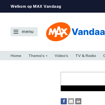
Welkom op MAX Vandaag
menu
Home
Thema’s
Video’s
TV & Radio
CONSUMENT
ETEN & DRINKEN
FAMILIE & RELATIE
GELD, W
TERUG NAAR TOEN