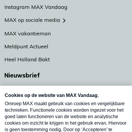
Instagram MAX Vandaag
MAX op sociale media
MAX vakantieman
Meldpunt Actueel
Heel Holland Bakt
Nieuwsbrief
Neem hier een gratis abonnement op onze
nieuwsbrief. Elke vrijdag- en dinsdagochtend in
uw mailbox.
Verzend