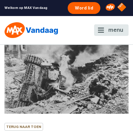
NPO S
Omroep 
Word lid
Welkom op MAX Vandaag
menu
TERUG NAAR TOEN