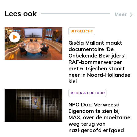
Lees ook
Meer
UITGELICHT
Gisèla Mallant maakt
documentaire ‘De
Onbekende Bevrijders’:
RAF-bommenwerper
met 6 Tsjechen stoort
neer in Noord-Hollandse
klei
MEDIA & CULTUUR
NPO Doc: Verweesd
Eigendom te zien bij
MAX, over de moeizame
weg terug van
nazi‑geroofd erfgoed