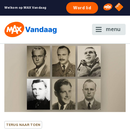
NPO S
Omroep 
Word lid
Welkom op MAX Vandaag
menu
TERUG NAAR TOEN