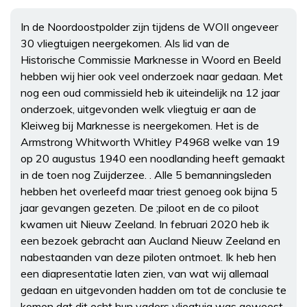
In de Noordoostpolder zijn tijdens de WOII ongeveer
30 vliegtuigen neergekomen. Als lid van de
Historische Commissie Marknesse in Woord en Beeld
hebben wij hier ook veel onderzoek naar gedaan. Met
nog een oud commissield heb ik uiteindelijk na 12 jaar
onderzoek, uitgevonden welk vliegtuig er aan de
Kleiweg bij Marknesse is neergekomen. Het is de
Armstrong Whitworth Whitley P4968 welke van 19
op 20 augustus 1940 een noodlanding heeft gemaakt
in de toen nog Zuijderzee. . Alle 5 bemanningsleden
hebben het overleefd maar triest genoeg ook bijna 5
jaar gevangen gezeten. De ;piloot en de co piloot
kwamen uit Nieuw Zeeland. In februari 2020 heb ik
een bezoek gebracht aan Aucland Nieuw Zeeland en
nabestaanden van deze piloten ontmoet. Ik heb hen
een diapresentatie laten zien, van wat wij allemaal
gedaan en uitgevonden hadden om tot de conclusie te
komen dat dit echt hun vaders vliegtuig was geweest.