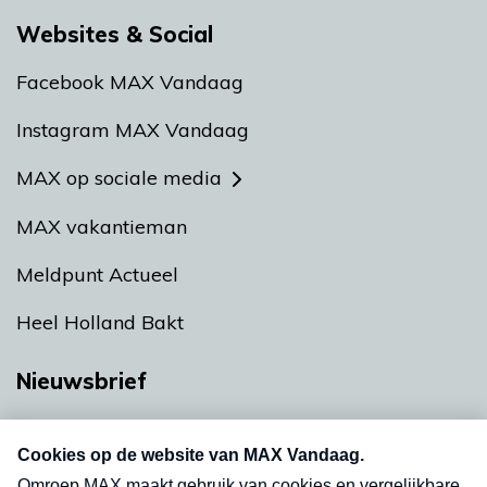
Websites & Social
Facebook MAX Vandaag
Instagram MAX Vandaag
MAX op sociale media
MAX vakantieman
Meldpunt Actueel
Heel Holland Bakt
Nieuwsbrief
Neem hier een gratis abonnement op onze
nieuwsbrief. Elke vrijdag- en dinsdagochtend in
uw mailbox.